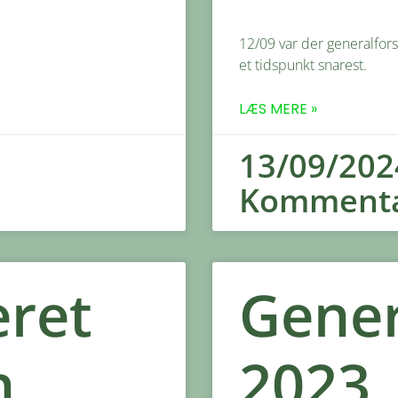
12/09 var der generalfor
et tidspunkt snarest.
LÆS MERE »
13/09/20
Kommenta
eret
Gener
n
2023