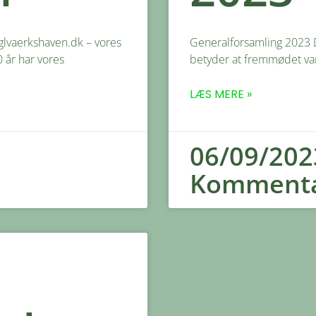
glvaerkshaven.dk – vores
Generalforsamling 2023 D
 år har vores
betyder at fremmødet var
LÆS MERE »
06/09/20
Kommenta