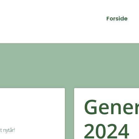
Forside
Gener
2024
 nytår!