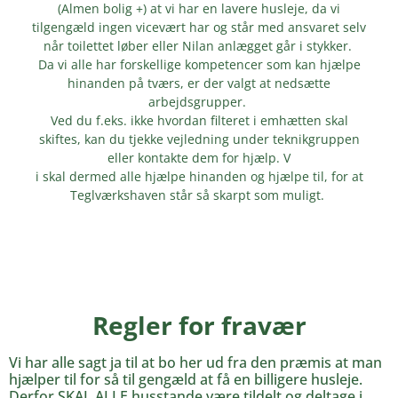
(Almen bolig +) at vi har en lavere husleje, da vi
tilgengæld ingen vicevært har og står med ansvaret selv
når toilettet løber eller Nilan anlægget går i stykker.
Da vi alle har forskellige kompetencer som kan hjælpe
hinanden på tværs, er der valgt at nedsætte
arbejdsgrupper.
Ved du f.eks. ikke hvordan filteret i emhætten skal
skiftes, kan du tjekke vejledning under teknikgruppen
eller kontakte dem for hjælp. V
i skal dermed alle hjælpe hinanden og hjælpe til, for at
Teglværkshaven står så skarpt som muligt.
Regler for fravær
Vi har alle sagt ja til at bo her ud fra den præmis at man
hjælper til for så til gengæld at få en billigere husleje.
Derfor SKAL ALLE husstande være tildelt og deltage i